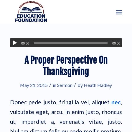
00:00
00:00
A Proper Perspective On
Thanksgiving
/
/
May 21, 2015
in
Sermon
by
Heath Hadley
Donec pede justo, fringilla vel, aliquet
nec
,
vulputate eget, arcu. In enim justo, rhoncus
ut, imperdiet a, venenatis vitae, justo.
Nullam dictum felis eu pede mollis pretium.