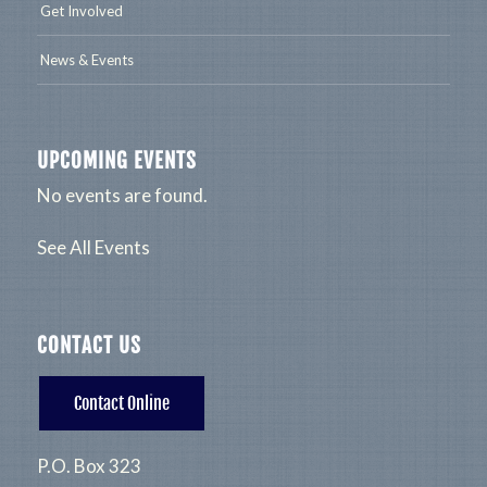
Get Involved
News & Events
UPCOMING EVENTS
No events are found.
See All Events
CONTACT US
Contact Online
P.O. Box 323